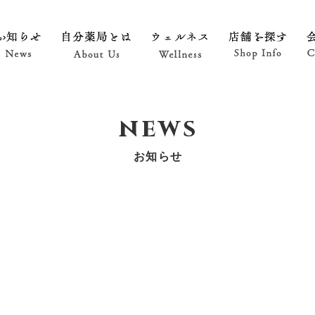
お知らせ News
自分薬局とは About Us
ウェルネス Wellness
店舗を探す 
n
e
w
s
お
知
ら
せ