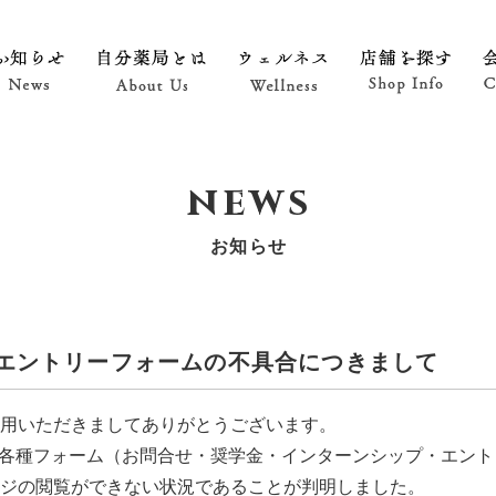
お知らせ News
自分薬局とは About Us
ウェルネス Wellness
店舗を探す 
n
e
w
s
お
知
ら
せ
エントリーフォームの不具合につきまして
用いただきましてありがとうございます。
る各種フォーム（お問合せ・奨学金・インターンシップ・エン
ジの閲覧ができない状況であることが判明しました。