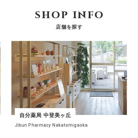
s
h
o
p
i
n
f
o
店舗を探す
自分薬局 中登美ヶ丘
Jibun Pharmacy Nakatomigaoka