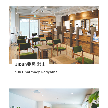
Jibun薬局 郡山
Jibun Pharmacy Koriyama