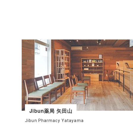
Jibun薬局 矢田山
Jibun Pharmacy Yatayama