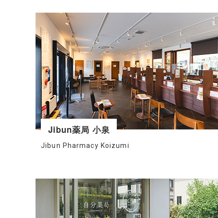
Jibun薬局 小泉
Jibun Pharmacy Koizumi